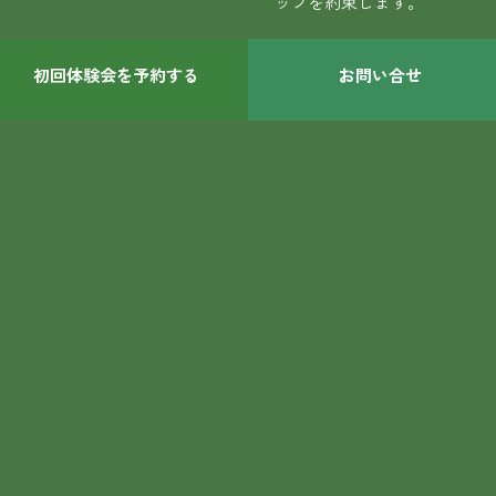
ップを約束します。
初回体験会を予約する
お問い合せ
1コマ90分、24
時間365日の
会員専用のプラ
イベート空間
“自分だけの練習小屋”。
周りを気にせず没入でき
る集中環境で、90分（入
れ替え時間を含む）のし
っかりした練習と、ゆと
りある時間で、ライフス
タイルに合わせたトレー